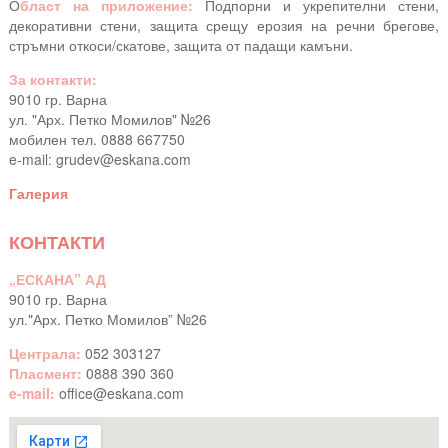
О
бласт на приложение:
Подпорни и укрепителни стени,
декоративни стени, защита срещу ерозия на речни брегове,
стръмни откоси/скатове, защита от падащи камъни.
За контакти:
9010 гр. Варна
ул. "Арх. Петко Момилов" №26
мобилен тел. 0888 667750
e-mail:
grudev@eskana.com
Галерия
КОНТАКТИ
„ЕСКАНА” АД
9010 гр. Варна
ул."Арх. Петко Момилов” №26
Централа:
052 303127
Пласмент:
0888 390 360
e-mail:
office@eskana.com