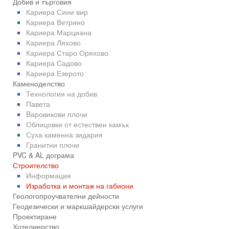
Добив и търговия
Кариера Сини вир
Кариера Ветрино
Кариера Марциана
Кариера Ляхово
Кариера Старо Оряхово
Кариера Садово
Кариера Езерото
Каменоделство
Технология на добив
Павета
Bаровикови плочи
Облицовки от естествен камък
Суха каменна зидария
Гранитни плочи
PVC & AL дограма
Строителство
Информация
Изработка и монтаж на габиони
Геологопроучвателни дейности
Геодезически и маркшайдерски услуги
Проектиране
Хотелиерство