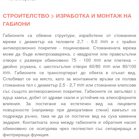
СТРОИТЕЛСТВО > ИЗРАБОТКА И МОНТАЖ НА
ГАБИОНИ
Габионите са обемни структури, изработени от стоманени
мрежи с диаметър на теловете 2,7 - 6,0 mm и с трайно
антикорозионно покритие - поцинковане. Стоманената мрежа
може да бъде електрозаварена, с квадратни или правоъгълни
отвори с размери обикновено 75 - 100 mm или плетена –
двойно усукана, с шестоъгълни отвори 60/80 mm или 80/100
mm. Габионите се транспортират до обекта в сгънат вид.
Сглобяват се на място, като за монтажните връзки се ползва
стоманена тел с диаметър 2,5 - 2,7 mm или стоманени клипсове
със същото антикорозионно покритие. Габионите се запълват с
едър камък, добит от здрави скали и устойчив на атмосферните
влияния. За постигане на естетичен вид на лицевите
повърхности (например при декоративни стени) камъкът се
подрежда ръчно, така че да се постигне вид на суха каменна
зидария. Контактната зона между габионите и обратния насип
обикновено се осигурява чрез геотекстил със сепарираща и
филтрираща функция.