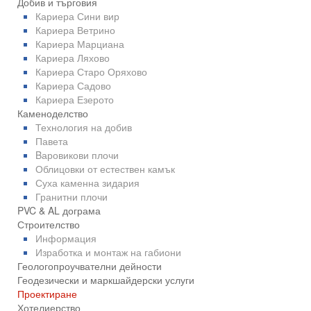
Добив и търговия
Кариера Сини вир
Кариера Ветрино
Кариера Марциана
Кариера Ляхово
Кариера Старо Оряхово
Кариера Садово
Кариера Езерото
Каменоделство
Технология на добив
Павета
Bаровикови плочи
Облицовки от естествен камък
Суха каменна зидария
Гранитни плочи
PVC & AL дограма
Строителство
Информация
Изработка и монтаж на габиони
Геологопроучвателни дейности
Геодезически и маркшайдерски услуги
Проектиране
Хотелиерство