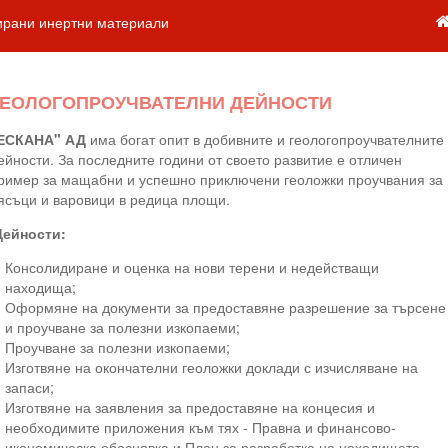
ирани инертни материали
ГЕОЛОГОПРОУЧВАТЕЛНИ ДЕЙНОСТИ
ЕСКАНА" АД
има богат опит в добивните и геологопроучвателните
ейности. За последните години от своето развитие е отличен
ример за мащабни и успешно приключени геоложки проучвания за
ясъци и варовици в редица площи.
Дейности:
Консолидиране и оценка на нови терени и недействащи
находища;
Оформяне на документи за предоставяне разрешение за търсене
и проучване за полезни изкопаеми;
Проучване за полезни изкопаеми;
Изготвяне на окончателни геоложки доклади с изчисляване на
запаси;
Изготвяне на заявления за предоставяне на концесия и
необходимите приложения към тях - Правна и финансово-
икономическа обосновка и План за разработка на находището.