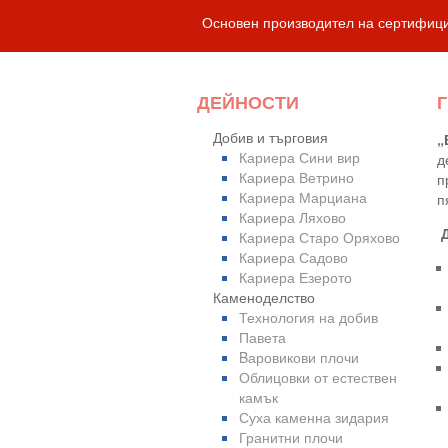
Основен производител на сертифиц
ДЕЙНОСТИ
Добив и търговия
„
Кариера Сини вир
д
Кариера Ветрино
п
Кариера Марциана
п
Кариера Ляхово
Кариера Старо Оряхово
Кариера Садово
Кариера Езерото
Каменоделство
Технология на добив
Павета
Bаровикови плочи
Облицовки от естествен
камък
Суха каменна зидария
Гранитни плочи