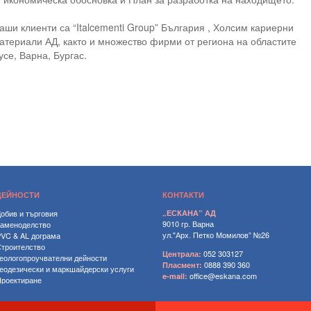
аши клиенти са “Italcementi Group” България , Холсим кариерни
атериали АД, както и множество фирми от региона на областите
усе, Варна, Бургас.
ДЕЙНОСТИ
КОНТАКТИ
обив и търговия
„ЕСКАНА” АД
9010 гр. Варна
Каменоделство
ул."Арх. Петко Момилов” №26
VC & AL дограма
троителство
052 303127
Централа:
еологопроучвателни дейности
0888 390 360
Пласмент:
еодезически и маркшайдерски услуги
office@eskana.com
e-mail:
роектиране
отелиерство
Вижте по-голяма карта