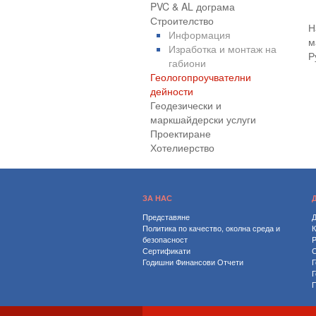
PVC & AL дограма
Строителство
Н
Информация
м
Изработка и монтаж на
Р
габиони
Геологопроучвателни
дейности
Геодезически и
маркшайдерски услуги
Проектиране
Хотелиерство
ЗА НАС
Представяне
Д
Политика по качество, околна среда и
безопасност
P
Сертификати
С
Годишни Финансови Отчети
Г
Г
П
Х