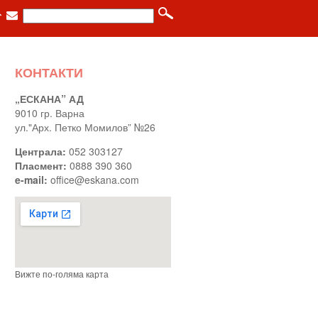
КОНТАКТИ
„ЕСКАНА” АД
9010 гр. Варна
ул."Арх. Петко Момилов” №26
Централа:
052 303127
Пласмент:
0888 390 360
e-mail:
office@eskana.com
Вижте по-голяма карта