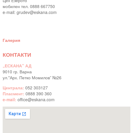
Цех Езерото
мобилен тел. 0888 667750
e-mail:
grudev@eskana.com
Галерия
КОНТАКТИ
„ЕСКАНА” АД
9010 гр. Варна
ул."Арх. Петко Момилов” №26
Централа:
052 303127
Пласмент:
0888 390 360
e-mail:
office@eskana.com