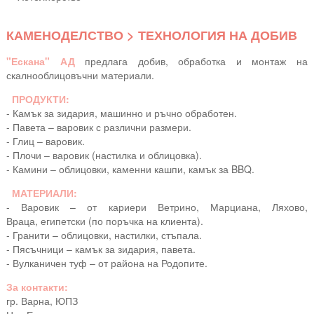
КАМЕНОДЕЛСТВО > ТЕХНОЛОГИЯ НА ДОБИВ
"Ескана" АД
предлага добив, обработка и монтаж на
скалнооблицовъчни материали.
ПРОДУКТИ:
- Камък за зидария, машинно и ръчно обработен.
- Павета – варовик с различни размери.
- Глиц – варовик.
- Плочи – варовик (настилка и облицовка).
- Камини – облицовки, каменни кашпи, камък за BBQ.
МАТЕРИАЛИ:
- Варовик – от кариери Ветрино, Марциана, Ляхово,
Враца, египетски (по поръчка на клиента).
- Гранити – облицовки, настилки, стъпала.
- Пясъчници – камък за зидария, павета.
- Вулканичен туф – от района на Родопите.
За контакти:
гр. Варна, ЮПЗ