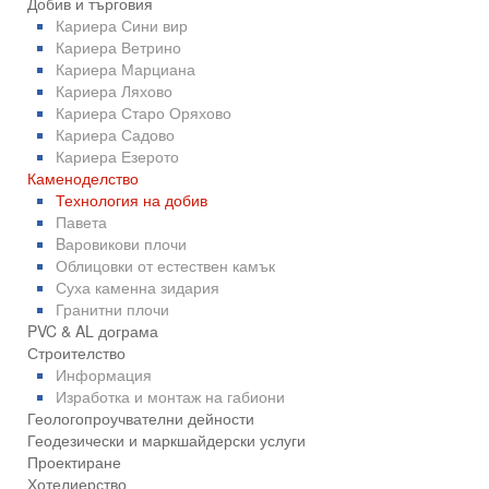
Добив и търговия
Кариера Сини вир
Кариера Ветрино
Кариера Марциана
Кариера Ляхово
Кариера Старо Оряхово
Кариера Садово
Кариера Езерото
Каменоделство
Технология на добив
Павета
Bаровикови плочи
Облицовки от естествен камък
Суха каменна зидария
Гранитни плочи
PVC & AL дограма
Строителство
Информация
Изработка и монтаж на габиони
Геологопроучвателни дейности
Геодезически и маркшайдерски услуги
Проектиране
Хотелиерство