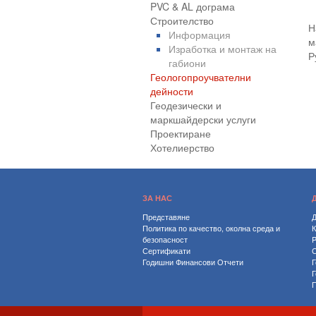
PVC & AL дограма
Строителство
Н
Информация
м
Изработка и монтаж на
Р
габиони
Геологопроучвателни
дейности
Геодезически и
маркшайдерски услуги
Проектиране
Хотелиерство
ЗА НАС
Представяне
Д
Политика по качество, околна среда и
безопасност
P
Сертификати
С
Годишни Финансови Отчети
Г
Г
П
Х