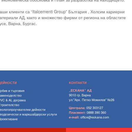
аши клиенти са “Italcementi Group” България , Холсим кариерни
атериали АД, както и множество фирми от региона на областите
усе, Варна, Бургас.
ДЕЙНОСТИ
КОНТАКТИ
обив и търговия
„ЕСКАНА” АД
9010 гр. Варна
Каменоделство
ул."Арх. Петко Момилов” №26
VC & AL дограма
троителство
052 303127
Централа:
еологопроучвателни дейности
0888 390 360
Пласмент:
еодезически и маркшайдерски услуги
office@eskana.com
e-mail:
роектиране
отелиерство
Вижте по-голяма карта