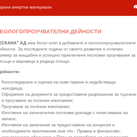
ирани инертни материали
ГЕОЛОГОПРОУЧВАТЕЛНИ ДЕЙНОСТИ
ЕСКАНА" АД
има богат опит в добивните и геологопроучвателните
ейности. За последните години от своето развитие е отличен
ример за мащабни и успешно приключени геоложки проучвания за
ясъци и варовици в редица площи.
Дейности:
Консолидиране и оценка на нови терени и недействащи
находища;
Оформяне на документи за предоставяне разрешение за търсене
и проучване за полезни изкопаеми;
Проучване за полезни изкопаеми;
Изготвяне на окончателни геоложки доклади с изчисляване на
запаси;
Изготвяне на заявления за предоставяне на концесия и
необходимите приложения към тях - Правна и финансово-
икономическа обосновка и План за разработка на находището.