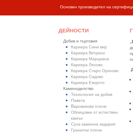
Основен производител на сертифиц
ДЕЙНОСТИ
Добив и търговия
„
Кариера Сини вир
д
Кариера Ветрино
п
Кариера Марциана
п
Кариера Ляхово
Кариера Старо Оряхово
Кариера Садово
Кариера Езерото
Каменоделство
Технология на добив
Павета
Bаровикови плочи
Облицовки от естествен
камък
Суха каменна зидария
Гранитни плочи