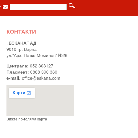
КОНТАКТИ
„ЕСКАНА” АД
9010 гр. Варна
ул."Арх. Петко Момилов” №26
Централа:
052 303127
Пласмент:
0888 390 360
e-mail:
office@eskana.com
Вижте по-голяма карта