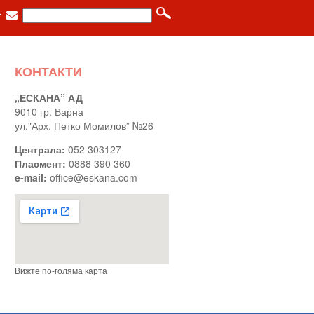
КОНТАКТИ
„ЕСКАНА” АД
9010 гр. Варна
ул."Арх. Петко Момилов” №26
Централа:
052 303127
Пласмент:
0888 390 360
e-mail:
office@eskana.com
Вижте по-голяма карта